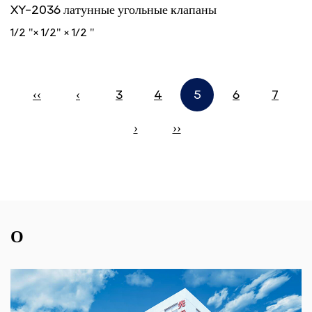
XY-2036 латунные угольные клапаны
1/2 "× 1/2" × 1/2 "
‹‹
‹
3
4
5
6
7
›
››
О